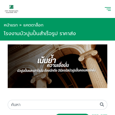
หน้าแรก
»
แคตตาล็อก
โรงงานบัวปูนปั้นสำเร็จรูป ราคาส่ง