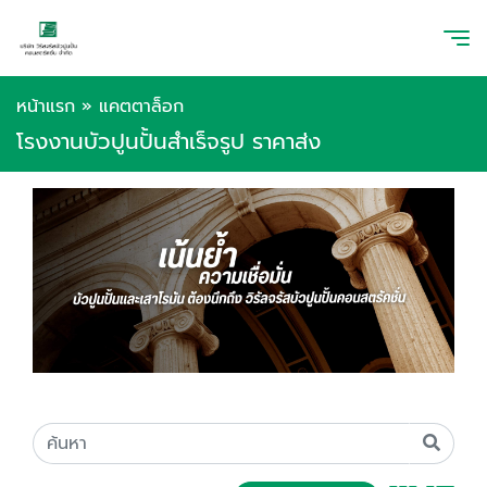
หน้าแรก
»
แคตตาล็อก
โรงงานบัวปูนปั้นสำเร็จรูป ราคาส่ง