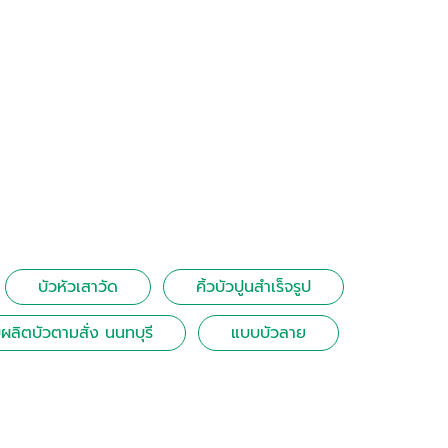
บัวหัวเสาวัด
คิ้วบัวปูนสําเร็จรูป
บผลิตบัวตามสั่ง นนทบุรี
แบบบัวลาย