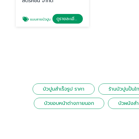
สตรัคชั่น จำกัด
ดูรายละเอียด
แบบลายบัวปูน
บัวปูนสําเร็จรูป ราคา
ร้านบัวปูนปั้นใก
บัวขอบหน้าต่างภายนอก
บัวผนังสํา