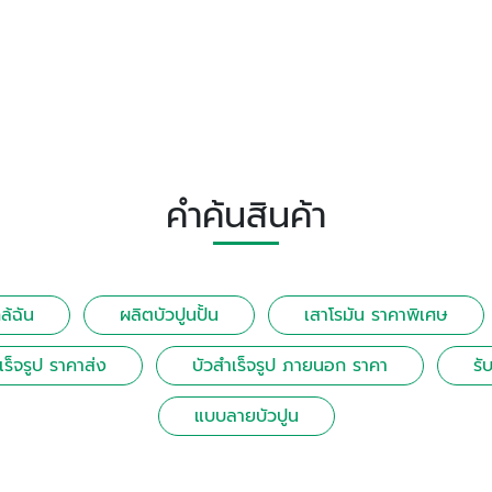
คำค้นสินค้า
ล้ฉัน
ผลิตบัวปูนปั้น
เสาโรมัน ราคาพิเศษ
เร็จรูป ราคาส่ง
บัวสําเร็จรูป ภายนอก ราคา
รั
แบบลายบัวปูน